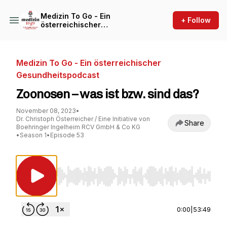
Medizin To Go - Ein
+ Follow
österreichischer
Gesundheitspodcast
Medizin To Go - Ein österreichischer
Gesundheitspodcast
Zoonosen – was ist bzw. sind das?
November 08, 2023
•
Dr. Christoph Österreicher / Eine Initiative von
Share
Boehringer Ingelheim RCV GmbH & Co KG
•
Season 1
•
Episode 53
Use Left/Right to seek, Home/End to jump to st
0:00
|
53:49