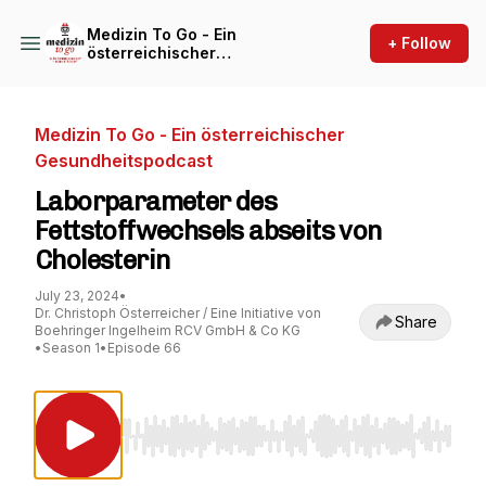
Medizin To Go - Ein
+ Follow
österreichischer
Gesundheitspodcast
Medizin To Go - Ein österreichischer
Gesundheitspodcast
Laborparameter des
Fettstoffwechsels abseits von
Cholesterin
July 23, 2024
•
Dr. Christoph Österreicher / Eine Initiative von
Share
Boehringer Ingelheim RCV GmbH & Co KG
•
Season 1
•
Episode 66
Use Left/Right to seek, Home/End to jump to st